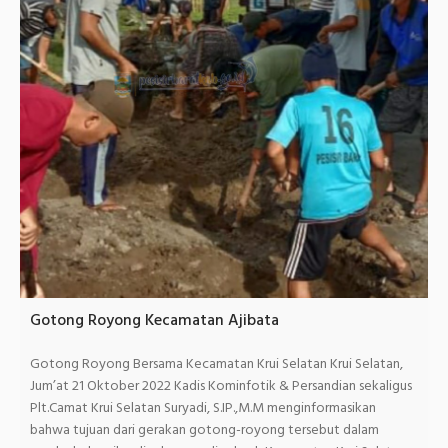
Gotong Royong Kecamatan Ajibata
Gotong Royong Bersama Kecamatan Krui Selatan Krui Selatan,
Jum’at 21 Oktober 2022 Kadis Kominfotik & Persandian sekaligus
Plt.Camat Krui Selatan Suryadi, S.IP.,M.M menginformasikan
bahwa tujuan dari gerakan gotong-royong tersebut dalam